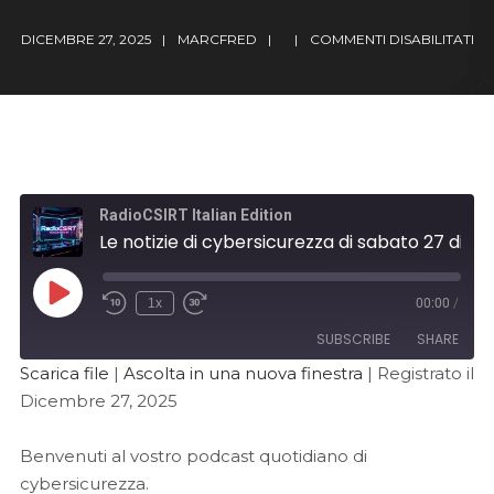
DICEMBRE 27, 2025
MARCFRED
COMMENTI DISABILITATI
RadioCSIRT Italian Edition
Le notizie di cybersicurezza di sabato 27 dicembre 2025 (Ep. 63)
1x
00:00
/
SUBSCRIBE
SHARE
Scarica file
|
Ascolta in una nuova finestra
|
Registrato il
Dicembre 27, 2025
SHARE
RSS FEED
LINK
Benvenuti al vostro podcast quotidiano di
cybersicurezza.